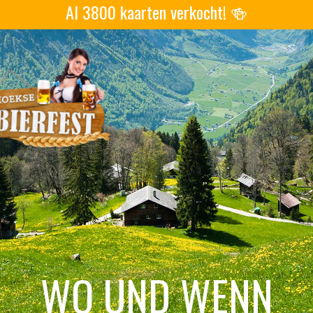
Al 3800 kaarten verkocht! 🍻
WO UND WENN