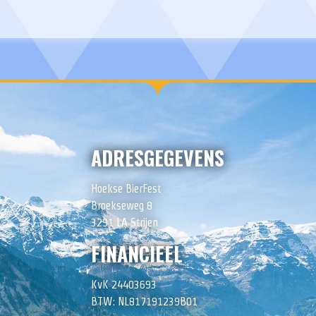
ADRESGEGEVENS
Hoekse BierFest
Broekseweg 8
3291 LA Strijen
FINANCIEEL
KvK 24403693
BTW: NL817191239B01