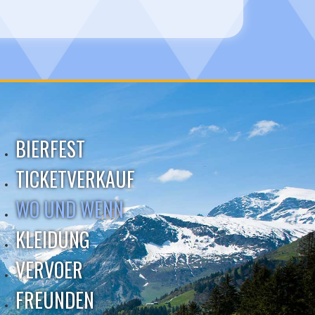
BIERFEST
TICKETVERKAUF
WO UND WENN
KLEIDUNG
VERVOER
FREUNDEN