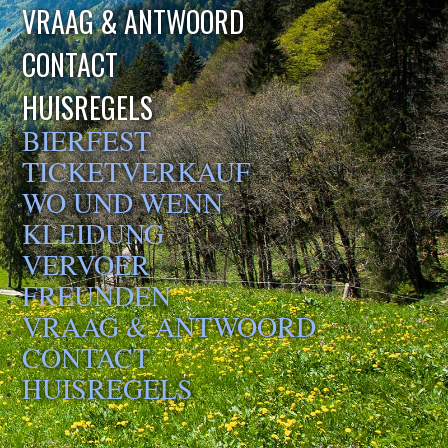
VRAAG & ANTWOORD
CONTACT
HUISREGELS
BIERFEST
TICKETVERKAUF
WO UND WENN
KLEIDUNG
VERVOER
FREUNDEN
VRAAG & ANTWOORD
CONTACT
HUISREGELS