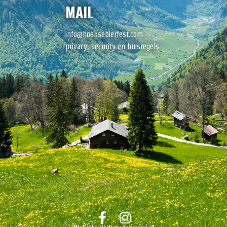
MAIL
info@hoeksebierfest.com
privacy, security en huisregels