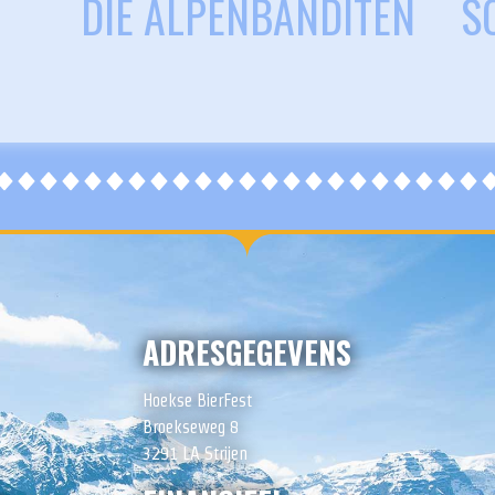
DIE ALPENBANDITEN
S
ADRESGEGEVENS
Hoekse BierFest
Broekseweg 8
3291 LA Strijen