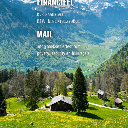
FINANCIEEL
KvK 24403693
BTW: NL817191239B01
MAIL
info@hoeksebierfest.com
privacy, security en huisregels