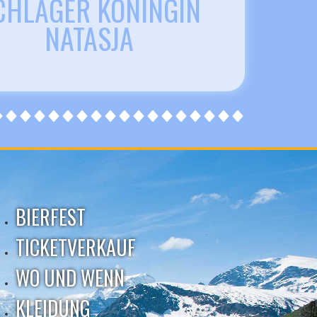
CHLAGER KONINGIN
NATASJA
BIERFEST
TICKETVERKAUF
WO UND WENN
KLEIDUNG