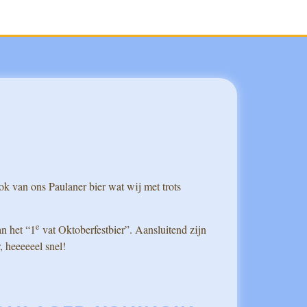
ook van ons Paulaner bier wat wij met trots
e
an het “1
vat Oktoberfestbier”. Aansluitend zijn
 heeeeeel snel!