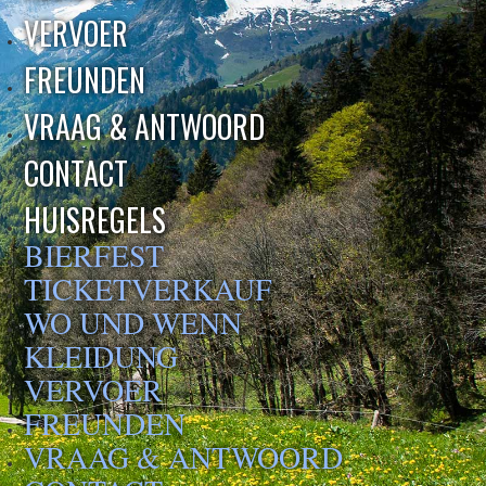
VERVOER
FREUNDEN
VRAAG & ANTWOORD
CONTACT
HUISREGELS
BIERFEST
TICKETVERKAUF
WO UND WENN
KLEIDUNG
VERVOER
FREUNDEN
VRAAG & ANTWOORD